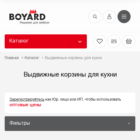
Восстановление пароля
 забыли пароль, введите E-Mail. Контрольная
 для смены пароля, а также ваши регистрационные
 будут высланы вам по E-Mail.
Каталог
ть ссылку для восстановления
Главная
Каталог
Выдвижные корзины для кухни
Выдвижные корзины для кухни
Зарегистрируйтесь
как Юр. лицо или ИП, чтобы использовать
оптовые цены
Выслать
Фильтры