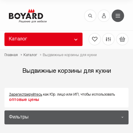
Восстановление пароля
 забыли пароль, введите E-Mail. Контрольная
 для смены пароля, а также ваши регистрационные
 будут высланы вам по E-Mail.
Каталог
ть ссылку для восстановления
Главная
Каталог
Выдвижные корзины для кухни
Выдвижные корзины для кухни
Зарегистрируйтесь
как Юр. лицо или ИП, чтобы использовать
оптовые цены
Выслать
Фильтры