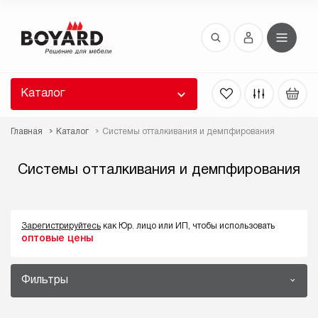
Восстановление пароля
 забыли пароль, введите E-Mail. Контрольная
 для смены пароля, а также ваши регистрационные
 будут высланы вам по E-Mail.
Каталог
ть ссылку для восстановления
Главная
Каталог
Системы отталкивания и демпфирования
Системы отталкивания и демпфирования
Зарегистрируйтесь
как Юр. лицо или ИП, чтобы использовать
оптовые цены
Выслать
Фильтры