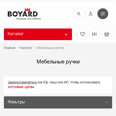
Восстановление пароля
 забыли пароль, введите E-Mail. Контрольная
 для смены пароля, а также ваши регистрационные
 будут высланы вам по E-Mail.
Каталог
ть ссылку для восстановления
Главная
Каталог
Мебельные ручки
Мебельные ручки
Зарегистрируйтесь
как Юр. лицо или ИП, чтобы использовать
оптовые цены
Выслать
Фильтры