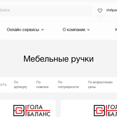
Избра
Если вы за
Онлайн-сервисы
О компании
для смены 
будут высла
Выслать 
Мебельные ручки
E-mail
По
По
По
По возрастанию
ать:
артикулу
новизне
популярности
цены