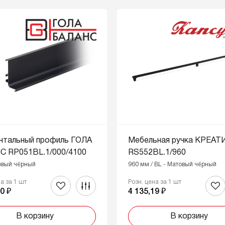
нтальный профиль ГОЛА
Мебельная ручка КРЕАТ
С RP051BL.1/000/4100
RS552BL.1/960
овый чёрный
960 мм / BL - Матовый чёрный
на за 1 шт
Розн. цена за 1 шт
0 ₽
4 135,19 ₽
В корзину
В корзину