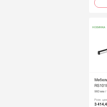
SG - Сатиновое золото
SN - Cатиновый никель
SST - Нержавеющая сталь
ST - Сталь
НОВИНКА
TFL - Тефлон
W - Белый
W/G - Белый с золотой патиной
W/S - Белый с серебряной
патиной
Мебел
RS101
960 мм /
Розн. це
3 414,4