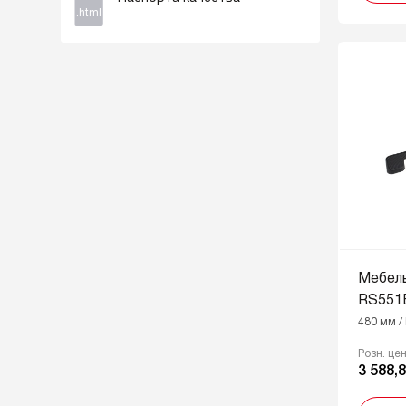
.html
бронза
MBDN - Матовый
брашированный тёмный никель
MBSG - Матовое
брашированное сатиновое
золото
MBSN - Матовый атласный
никель
MDN - Матовый тёмный никель
OBL - Масляный чёрный
PN - Розовый
RCHMP - Розовое шампанское
Мебел
RS551
RCHMP - Розовое шампанское,
480 мм /
GR - Серый
RCHMP - Розовое шампанское,
Розн. це
3 588,8
W - Белый
SC - Сатиновый хром