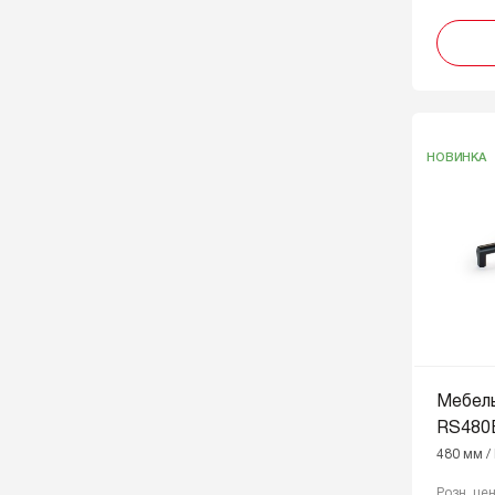
НОВИНКА
Мебел
RS480
480 мм /
Розн. це