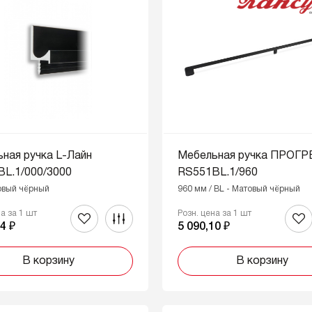
ная ручка L-Лайн
Мебельная ручка ПРОГ
L.1/000/3000
RS551BL.1/960
овый чёрный
960 мм / BL - Матовый чёрный
на за 1 шт
Розн. цена за 1 шт
4 ₽
5 090,10 ₽
В корзину
В корзину