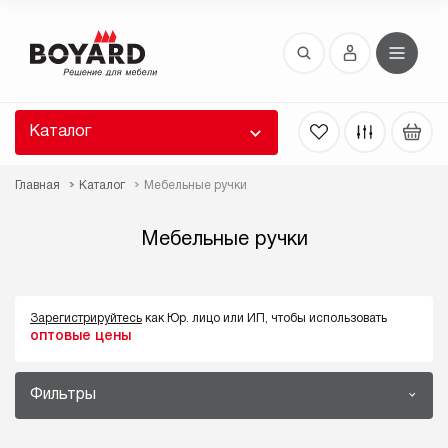
Восстановление пароля
 забыли пароль, введите E-Mail. Контрольная
 для смены пароля, а также ваши регистрационные
 будут высланы вам по E-Mail.
Каталог
ть ссылку для восстановления
Главная
Каталог
Мебельные ручки
Мебельные ручки
Зарегистрируйтесь
как Юр. лицо или ИП, чтобы использовать
оптовые цены
Выслать
Фильтры