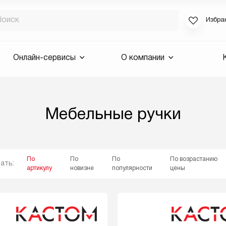
Избра
Если вы за
Онлайн-сервисы
О компании
для смены 
будут высла
Выслать 
Мебельные ручки
E-mail
По
По
По
По возрастанию
ать:
артикулу
новизне
популярности
цены