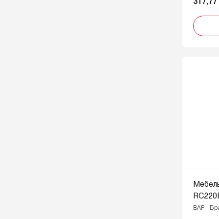
317,77
Мебел
RC220
BAP - Б