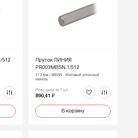
/512
Пруток ЛИНИЯ
PR003MBSN.1/512
512 мм / MBSN - Матовый атласный
никель
Розн. цена за 1 шт
890,41 ₽
В корзину