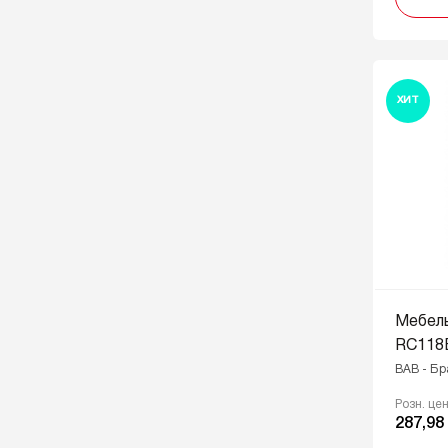
бронза
MBDN - Матовый
брашированный тёмный никель
MBSG - Матовое
ХИТ
брашированное сатиновое
золото
MBSN - Матовый атласный
никель
MDN - Матовый тёмный никель
OBL - Масляный чёрный
PN - Розовый
RCHMP - Розовое шампанское
Мебел
RCHMP - Розовое шампанское,
RC118
GR - Серый
BAB - Б
RCHMP - Розовое шампанское,
Розн. це
W - Белый
287,98
SC - Сатиновый хром