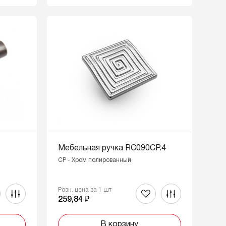
Мебельная ручка RC090CP.4
CP - Хром полированный
Розн. цена за 1 шт
259,84 ₽
В корзину