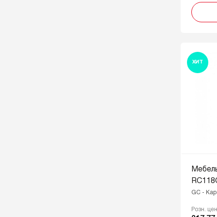
SG - Сатиновое золото
SN - Cатиновый никель
SST - Нержавеющая сталь
ST - Сталь
ХИТ
TFL - Тефлон
W - Белый
W/G - Белый с золотой патиной
W/S - Белый с серебряной
патиной
Мебел
RC118
GC - Кар
Розн. це