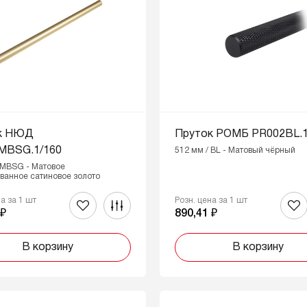
к НЮД
Пруток РОМБ PR002BL.1
MBSG.1/160
512 мм / BL - Матовый чёрный
 MBSG - Матовое
ванное сатиновое золото
на за 1 шт
Розн. цена за 1 шт
 ₽
890,41 ₽
В корзину
В корзину