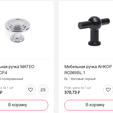
ьная ручка МАТЕО
Мебельная ручка АНКОР
CP.4
RC089BL.1
м полированный
BL - Матовый чёрный
на за 1 шт
Розн. цена за 1 шт
 ₽
370,73 ₽
В корзину
В корзину