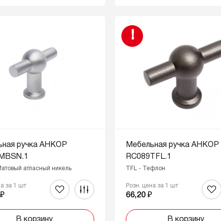
!
ьная ручка АНКОР
Мебельная ручка АНКОР
MBSN.1
RC089TFL.1
Матовый атласный никель
TFL - Тефлон
на за 1 шт
Розн. цена за 1 шт
 ₽
66,20 ₽
В корзину
В корзину