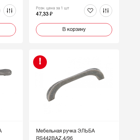
Розн. цена за 1 шт
47,33 ₽
В корзину
!
А
Мебельная ручка ЭЛЬБА
RS442BAZ.4/96