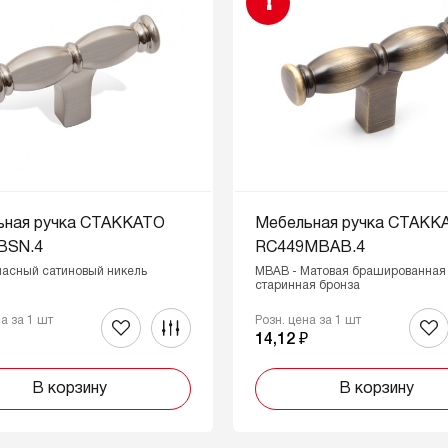
!
ьная ручка СТАККАТО
Мебельная ручка СТАКК
BSN.4
RC449MBAB.4
ласный сатиновый никель
MBAB - Матовая брашированная
старинная бронза
на за 1 шт
Розн. цена за 1 шт
₽
14,12 ₽
В корзину
В корзину