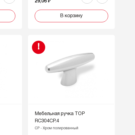
29,06 ₽
В корзину
!
Мебельная ручка ТОР
RC304CP.4
CP - Хром полированный