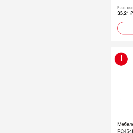
Розн. це
33,21 
!
Мебел
RC454