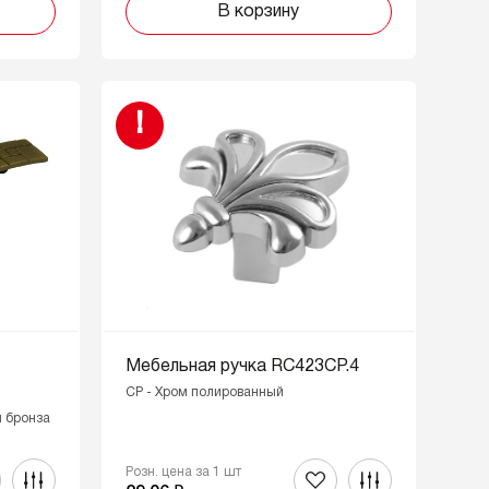
В корзину
!
Мебельная ручка RC423CP.4
CP - Хром полированный
 бронза
Розн. цена за 1 шт