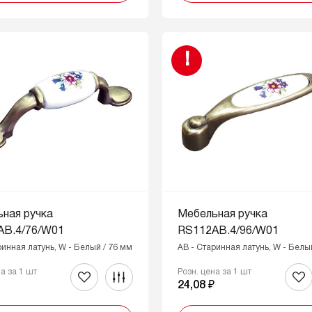
!
ная ручка
Мебельная ручка
AB.4/76/W01
RS112AB.4/96/W01
ринная латунь, W - Белый / 76 мм
AB - Старинная латунь, W - Белы
на за 1 шт
Розн. цена за 1 шт
₽
24,08 ₽