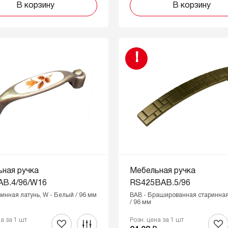
В корзину
В корзину
!
ная ручка
Мебельная ручка
AB.4/96/W16
RS425BAB.5/96
ринная латунь, W - Белый / 96 мм
BAB - Брашированная старинная
/ 96 мм
на за 1 шт
Розн. цена за 1 шт