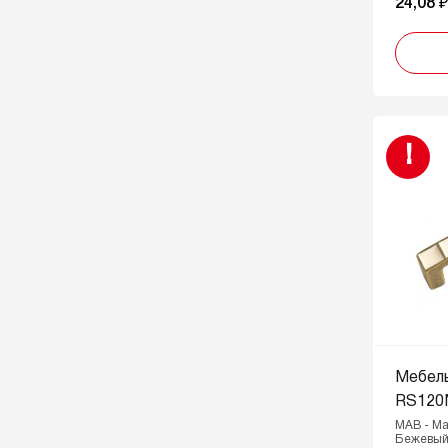
24,08 
SG - Сатиновое золото
SN - Cатиновый никель
SST - Нержавеющая сталь
ST - Сталь
TFL - Тефлон
!
W - Белый
W/G - Белый с золотой патиной
W/S - Белый с серебряной
патиной
Мебел
RS120
MAB - Ма
Бежевый