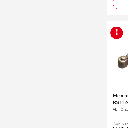
бронза
MBDN - Матовый
брашированный тёмный никель
MBSG - Матовое
!
брашированное сатиновое
золото
MBSN - Матовый атласный
никель
MDN - Матовый тёмный никель
OBL - Масляный чёрный
PN - Розовый
RCHMP - Розовое шампанское
Мебель
RCHMP - Розовое шампанское,
RS112
GR - Серый
AB - Ста
RCHMP - Розовое шампанское,
W - Белый
Розн. це
SC - Сатиновый хром