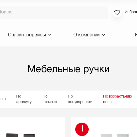
Избра
Если вы за
Онлайн-сервисы
О компании
для смены 
будут высла
Выслать 
Мебельные ручки
E-mail
По
По
По
По возрастанию
ать:
артикулу
новизне
популярности
цены
!