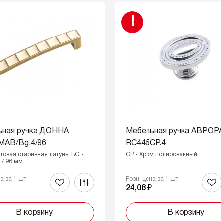
!
ьная ручка ДОННА
Мебельная ручка АВРОР
MAB/Bg.4/96
RC445CP.4
товая старинная латунь, BG -
CP - Хром полированный
 / 96 мм
на за 1 шт
Розн. цена за 1 шт
₽
24,08 ₽
В корзину
В корзину