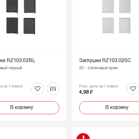
ки RZ103.02BL
Заглушки RZ103.02SC
овый чёрный
SC - Сатиновый хром
на за 1 компл
Розн. цена за 1 компл
4,98 ₽
В корзину
В корзину