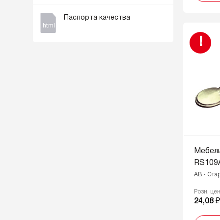
CP - Хром полированный, CrW -
Белый кристалл
Паспорта качества
DB - Голубой
.html
!
DBL - Чёрный матовый
EAB - Европейская старинная
латунь
GC - Карамельное золото
GP - Золото полированное
GR - Серый
GR - Серый, W - Белый
HCP - Глянцевый хром
Мебель
MAB - Матовая старинная
RS109
латунь
AB - Ста
MAB - Матовая старинная
латунь, BG - Бежевый
Розн. це
24,08 
MBAB - Матовая
брашированная старинная