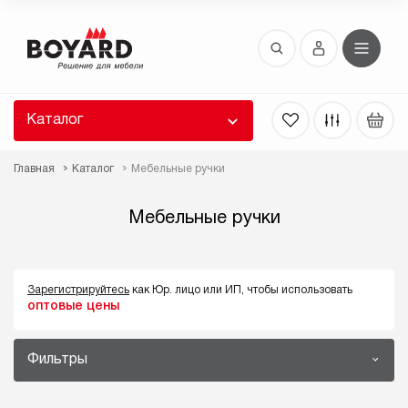
Восстановление пароля
 забыли пароль, введите E-Mail. Контрольная
 для смены пароля, а также ваши регистрационные
 будут высланы вам по E-Mail.
Каталог
ть ссылку для восстановления
Главная
Каталог
Мебельные ручки
Мебельные ручки
Зарегистрируйтесь
как Юр. лицо или ИП, чтобы использовать
оптовые цены
Выслать
Фильтры