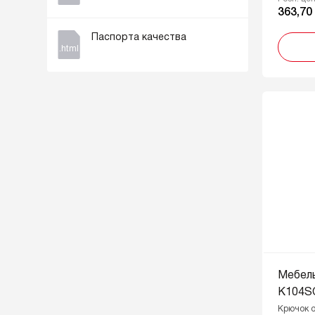
363,70
Паспорта качества
.html
Мебел
K104S
Крючок о