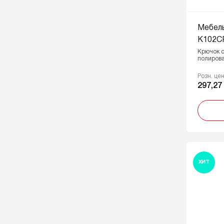
Мебел
K102CP
Крючок о
полирова
Розн. це
297,27
ХИТ