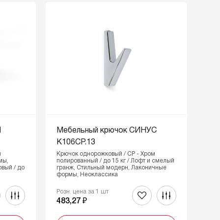
Н
Мебельный крючок СИНУС
K106CP.13
и
Крючок однорожковый / CP - Хром
мы,
полированный / до 15 кг / Лофт и смелый
вый / до
гранж, Стильный модерн, Лаконичные
формы, Неоклассика
Розн. цена за 1 шт
483,27 ₽