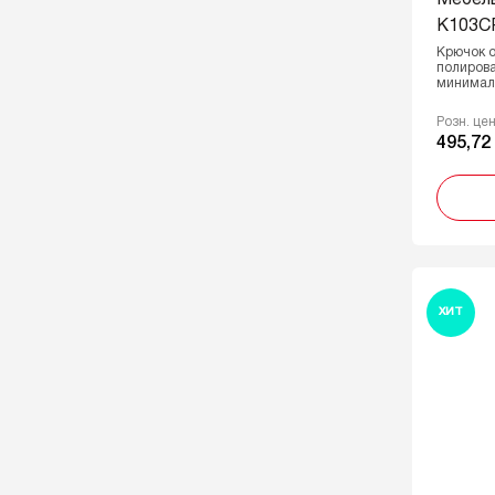
Мебел
K103CP
Крючок о
полирова
минимал
Розн. це
495,72
ХИТ