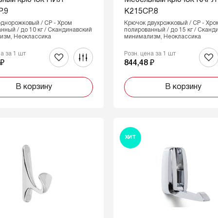
ьный крючок НИЛ
Мебельный крючок КАРЛ
.9
K215CP.8
днорожковый / CP - Хром
Крючок двухрожковый / CP - Хро
нный / до 10 кг / Скандинавский
полированный / до 15 кг / Сканд
изм, Неоклассика
минимализм, Неоклассика
на за 1 шт
Розн. цена за 1 шт
 ₽
844,48 ₽
В корзину
В корзину
ХИТ