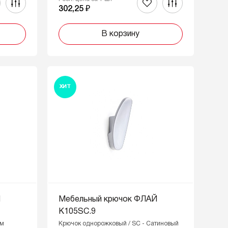
302,25 ₽
В корзину
ХИТ
Й
Мебельный крючок ФЛАЙ
K105SC.9
ом
Крючок однорожковый / SC - Сатиновый