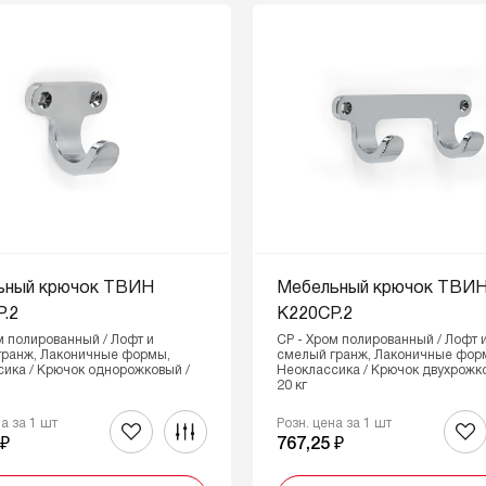
ьный крючок ТВИН
Мебельный крючок ТВИ
.2
K220CP.2
м полированный / Лофт и
CP - Хром полированный / Лофт 
гранж, Лаконичные формы,
смелый гранж, Лаконичные фор
ика / Крючок однорожковый /
Неоклассика / Крючок двухрожко
20 кг
на за 1 шт
Розн. цена за 1 шт
 ₽
767,25 ₽