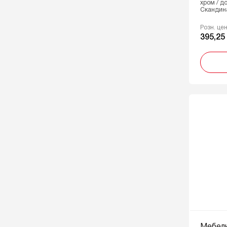
хром / до
Скандин
Розн. це
395,25