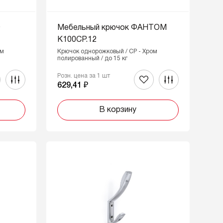
О
Мебельный крючок ФАНТОМ
K100CP.12
ом
Крючок однорожковый / CP - Хром
полированный / до 15 кг
Розн. цена за 1 шт
629,41 ₽
В корзину