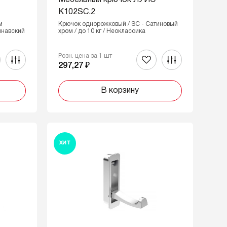
Мебельный крючок ЛУИС
K102SC.2
м
Крючок однорожковый / SC - Сатиновый
инавский
хром / до 10 кг / Неоклассика
Розн. цена за 1 шт
297,27 ₽
В корзину
ХИТ