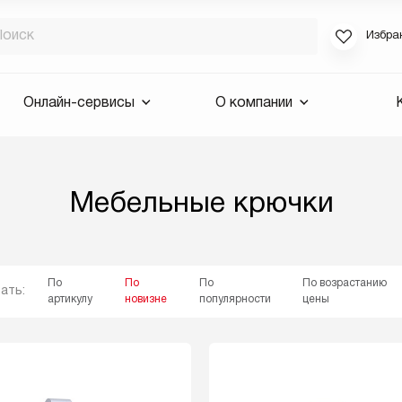
Избра
Если вы за
Онлайн-сервисы
О компании
для смены 
будут высла
Выслать 
Мебельные крючки
E-mail
По
По
По
По возрастанию
ать:
артикулу
новизне
популярности
цены