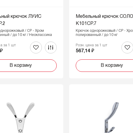
ьный крючок ЛУИС
Мебельный крючок СОЛ
.2
K101CP.7
днорожковый / CP - Хром
Крючок однорожковый / CP - Хр
нный / до 10 кг / Неоклассика
полированный / до 10 кг
на за 1 шт
Розн. цена за 1 шт
 ₽
567,14 ₽
В корзину
В корзину