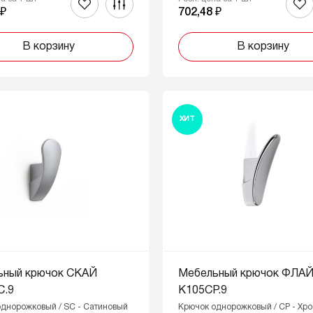
 ₽
702,48 ₽
В корзину
В корзину
ХИТ
ьный крючок СКАЙ
Мебельный крючок ФЛА
C.9
K105CP.9
днорожковый / SC - Сатиновый
Крючок однорожковый / CP - Хр