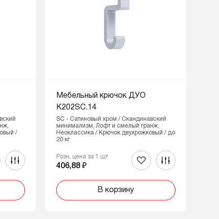
О
Мебельный крючок ДУО
K202SC.14
вский
SC - Сатиновый хром / Скандинавский
нж,
минимализм, Лофт и смелый гранж,
овый /
Неоклассика / Крючок двухрожковый / до
20 кг
Розн. цена за 1 шт
406,88 ₽
В корзину