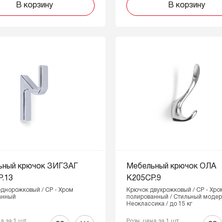
В корзину
В корзину
ьный крючок ЗИГЗАГ
Мебельный крючок ОЛА
.13
K205CP.9
днорожковый / CP - Хром
Крючок двухрожковый / CP - Хро
анный
полированный / Стильный модер
Неоклассика / до 15 кг
на за 1 шт
Розн. цена за 1 шт