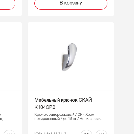
В корзину
Мебельный крючок СКАЙ
K104CP.9
м
Крючок однорожковый / CP - Хром
н,
полированный / до 15 кг / Неоклассика
Розн. цена за 1 шт