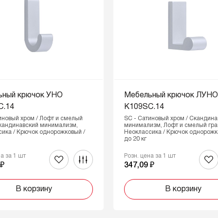
ьный крючок УНО
Мебельный крючок ЛУН
C.14
K109SC.14
иновый хром / Лофт и смелый
SC - Сатиновый хром / Скандина
Скандинавский минимализм,
минимализм, Лофт и смелый гра
ика / Крючок однорожковый /
Неоклассика / Крючок однорожк
до 20 кг
на за 1 шт
Розн. цена за 1 шт
 ₽
347,09 ₽
В корзину
В корзину