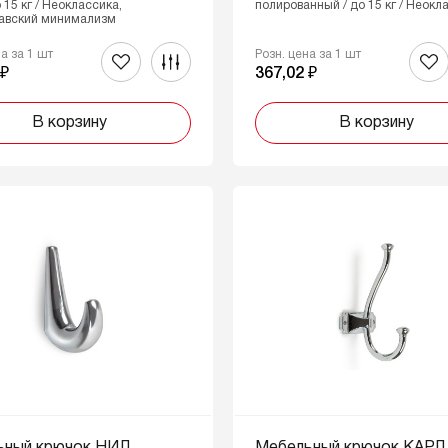
 15 кг / Неоклассика,
полированный / до 15 кг / Неокл
авский минимализм
на за 1 шт
Розн. цена за 1 шт
 ₽
367,02 ₽
В корзину
В корзину