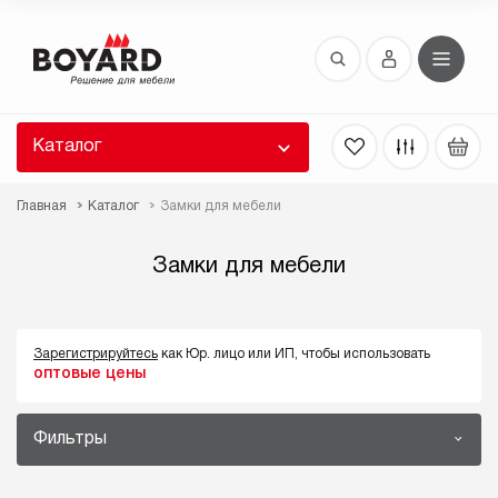
Восстановление пароля
 забыли пароль, введите E-Mail. Контрольная
 для смены пароля, а также ваши регистрационные
 будут высланы вам по E-Mail.
Каталог
ть ссылку для восстановления
Главная
Каталог
Замки для мебели
Замки для мебели
Зарегистрируйтесь
как Юр. лицо или ИП, чтобы использовать
оптовые цены
Выслать
Фильтры