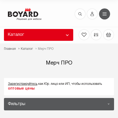
Восстановление пароля
 забыли пароль, введите E-Mail. Контрольная
 для смены пароля, а также ваши регистрационные
 будут высланы вам по E-Mail.
Каталог
ть ссылку для восстановления
Главная
Каталог
Мерч ПРО
Мерч ПРО
Зарегистрируйтесь
как Юр. лицо или ИП, чтобы использовать
оптовые цены
Выслать
Фильтры