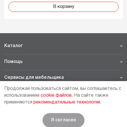
В корзину
Каталог
Помощь
Сервисы для мебельщика
Продолжая пользоваться сайтом, вы соглашаетесь с
Филиалы
использованием
cookie файлов.
На сайте также
применяются
рекомендательные технологии.
МОСКВА - ШОУРУМ/СКЛАД
рп Томилино, 23-й км. Новорязанского шоссе, 21,
СК
ВИАТИС, 2 этаж
Я согласен
© BOYARD | Решение для мебели
+7 (495) 64-05-225
moscow@boyard.biz