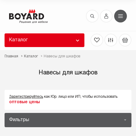
Восстановление пароля
 забыли пароль, введите E-Mail. Контрольная
 для смены пароля, а также ваши регистрационные
 будут высланы вам по E-Mail.
Каталог
ть ссылку для восстановления
Главная
Каталог
Навесы для шкафов
Навесы для шкафов
Зарегистрируйтесь
как Юр. лицо или ИП, чтобы использовать
оптовые цены
Выслать
Фильтры