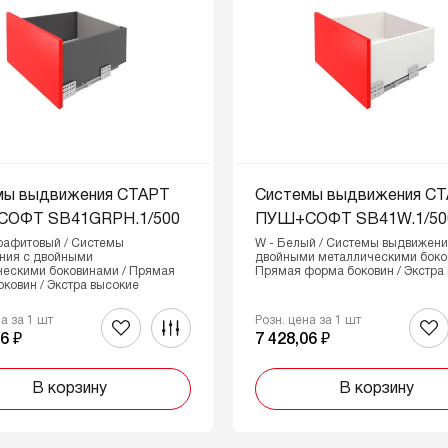
мы выдвижения СТАРТ
Системы выдвижения С
ОФТ SB41GRPH.1/500
ПУШ+СОФТ SB41W.1/50
рафитовый / Системы
W - Белый / Системы выдвижени
ния с двойными
двойными металлическими боко
ческими боковинами / Прямая
Прямая форма боковин / Экстра
ковин / Экстра высокие
на за 1 шт
Розн. цена за 1 шт
6 ₽
7 428,06 ₽
В корзину
В корзину