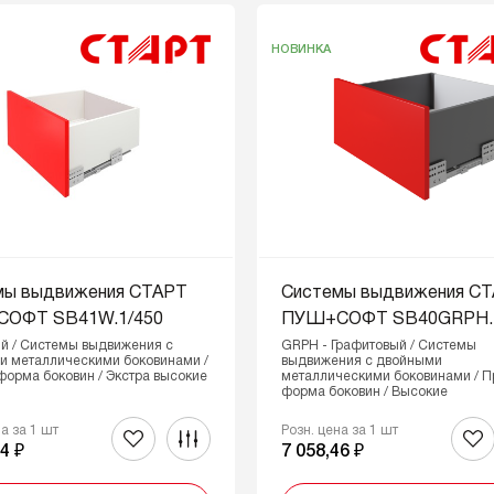
НОВИНКА
мы выдвижения СТАРТ
Системы выдвижения С
ОФТ SB41W.1/450
ПУШ+СОФТ SB40GRPH.1
й / Системы выдвижения с
GRPH - Графитовый / Системы
и металлическими боковинами /
выдвижения с двойными
орма боковин / Экстра высокие
металлическими боковинами / 
форма боковин / Высокие
на за 1 шт
Розн. цена за 1 шт
4 ₽
7 058,46 ₽