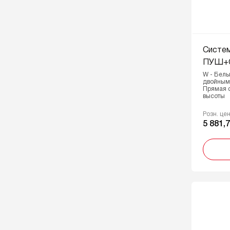
Систе
ПУШ+С
W - Белы
двойным
Прямая 
высоты
Розн. це
5 881,7