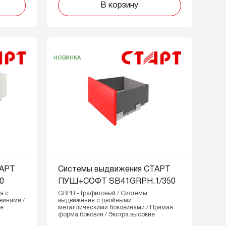
В корзину
НОВИНКА
ТАРТ
Системы выдвижения СТАРТ
0
ПУШ+СОФТ SB41GRPH.1/350
я с
GRPH - Графитовый / Системы
винами /
выдвижения с двойными
ие
металлическими боковинами / Прямая
форма боковин / Экстра высокие