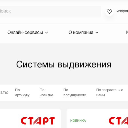
Избра
Если вы за
Онлайн-сервисы
О компании
для смены 
будут высла
Выслать 
Системы выдвижения
E-mail
По
По
По
По возрастанию
ать:
артикулу
новизне
популярности
цены
НОВИНКА