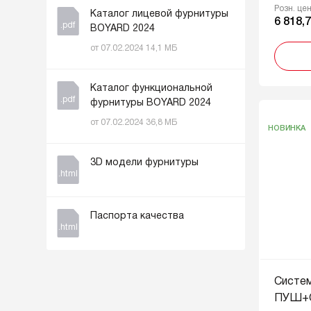
Розн. це
Каталог лицевой фурнитуры
6 818,7
.pdf
BOYARD 2024
от 07.02.2024 14,1 МБ
Каталог функциональной
.pdf
фурнитуры BOYARD 2024
от 07.02.2024 36,8 МБ
НОВИНКА
3D модели фурнитуры
.html
Паспорта качества
.html
Систе
ПУШ+С