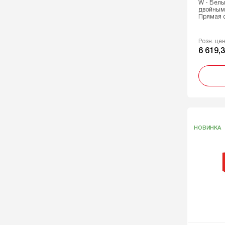
W - Белы
двойным
Прямая ф
Розн. це
6 619,3
НОВИНКА