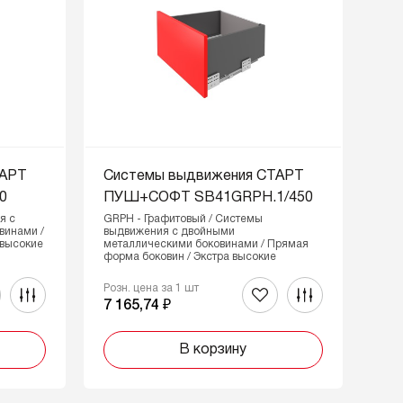
ТАРТ
Системы выдвижения СТАРТ
0
ПУШ+СОФТ SB41GRPH.1/450
я с
GRPH - Графитовый / Системы
винами /
выдвижения с двойными
 высокие
металлическими боковинами / Прямая
форма боковин / Экстра высокие
Розн. цена за 1 шт
7 165,74 ₽
В корзину