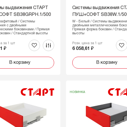
мы выдвижения СТАРТ
Системы выдвижения С
ОФТ SB38GRPH.1/500
ПУШ+СОФТ SB38W.1/50
рафитовый / Системы
W - Белый / Системы выдвижени
ния с двойными
двойными металлическими боко
ческими боковинами / Прямая
Прямая форма боковин / Станда
ковин / Стандартной высоты
высоты
на за 1 шт
Розн. цена за 1 шт
1 ₽
6 058,61 ₽
В корзину
В корзину
НОВИНКА