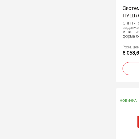
Систе
ПУШ+С
GRPH - Г
выдвиже
металли
форма бо
Розн. це
6 058,6
НОВИНКА