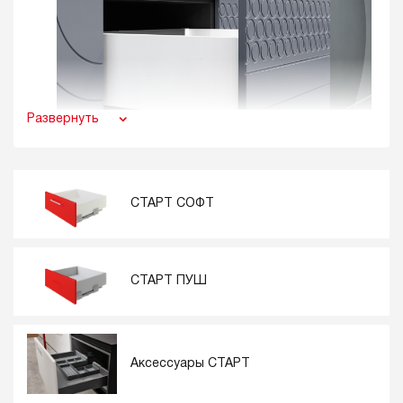
Развернуть
СТАРТ ПУШ+СОФТ
– наиболее технологичное и
современное решение в линейке СТАРТ для создания
СТАРТ СОФТ
выдвижных ящиков с
открытием от нажатия
и
одновременно с
плавным доведением
при закрывании.
СТАРТ ПУШ+СОФТ реализуется комплектом и выполнен в
СТАРТ ПУШ
самых популярных и востребованных монтажных длинах:
350 мм, 450 мм и 500 мм.
Характеристики СТАРТ ПУШ+СОФТ:
Аксессуары СТАРТ
Полное выдвижение
Грузоподъёмность до 40 кг
80000 циклов открывания/закрывания