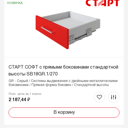
НОВИНКА
Системы выдвижения СТАРТ успешно прошли
тестирования в международной лаборатории SGS и
Испытательном центре BOYARD ДНК
. Они имеют
подтверждённые технические характеристики и репутацию
надёжных комфортных систем среди мебельных
производителей.
В комплект СТАРТ входят:
две боковины (левая и правая)
современные направляющие (левая и правая)
держатели фасада
СТАРТ СОФТ с прямыми боковинами стандартной
держатели задней стенки
высоты SB18GR.1/270
заглушки с логотипом BOYARD
GR - Серый / Системы выдвижения с двойными металлическими
необходимый крепеж
боковинами / Прямая форма боковин / Стандартной высоты
СТАРТ – масштабная платформа для «наших»
Розн. цена за 1 компл
мебельных производителей!
2 187,44 ₽
В корзину