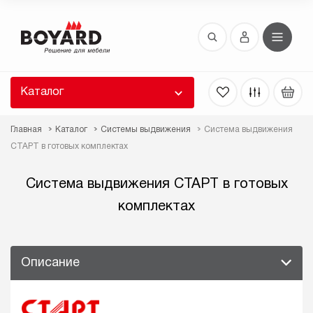
Восстановление пароля
 забыли пароль, введите E-Mail. Контрольная
 для смены пароля, а также ваши регистрационные
 будут высланы вам по E-Mail.
Каталог
ть ссылку для восстановления
Главная
Каталог
Системы выдвижения
Система выдвижения
СТАРТ в готовых комплектах
Система выдвижения СТАРТ в готовых
комплектах
Выслать
Описание