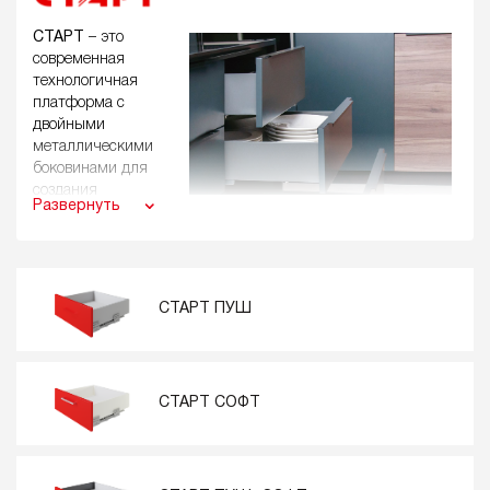
СТАРТ
– это
современная
технологичная
платформа с
двойными
металлическими
боковинами для
создания
Развернуть
выдвижных
мебельных ящиков с
востребованными
характеристиками:
СТАРТ ПУШ
полное
выдвижение
грузоподъёмность до 40 кг
80 000 циклов открывания/закрывания
СТАРТ СОФТ
мягкий и бесшумный ход
отсутствие провисания
традиционные покатые и современные прямые
боковины