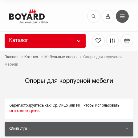
Восстановление пароля
 забыли пароль, введите E-Mail. Контрольная
 для смены пароля, а также ваши регистрационные
 будут высланы вам по E-Mail.
Каталог
ть ссылку для восстановления
Главная
Каталог
Мебельные опоры
Опоры для корпусной
мебели
Опоры для корпусной мебели
Зарегистрируйтесь
как Юр. лицо или ИП, чтобы использовать
Выслать
оптовые цены
Фильтры