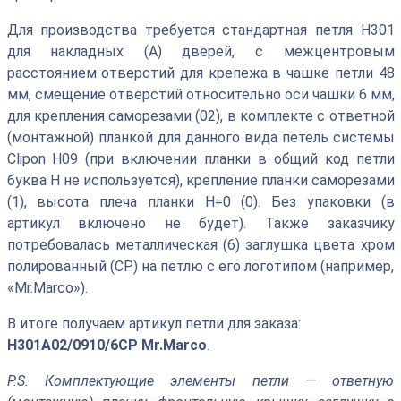
Для производства требуется стандартная петля Н301
для накладных (А) дверей, с межцентровым
расстоянием отверстий для крепежа в чашке петли 48
мм, смещение отверстий относительно оси чашки 6 мм,
для крепления саморезами (02), в комплекте с ответной
(монтажной) планкой для данного вида петель системы
Clipon Н09 (при включении планки в общий код петли
буква Н не используется), крепление планки саморезами
(1), высота плеча планки Н=0 (0). Без упаковки (в
артикул включено не будет). Также заказчику
потребовалась металлическая (6) заглушка цвета хром
полированный (СР) на петлю с его логотипом (например,
«Mr.Marco»).
В итоге получаем артикул петли для заказа:
Н301А02/0910/6СР Mr.Marco
.
P.S. Комплектующие элементы петли — ответную