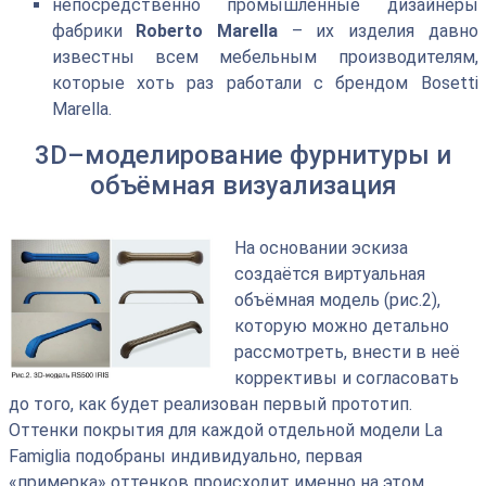
непосредственно промышленные дизайнеры
фабрики
Roberto Marella
– их изделия давно
известны всем мебельным производителям,
которые хоть раз работали с брендом Bosetti
Marella.
3D–моделирование фурнитуры и
объёмная визуализация
На основании эскиза
создаётся виртуальная
объёмная модель (рис.2),
которую можно детально
рассмотреть, внести в неё
коррективы и согласовать
до того, как будет реализован первый прототип.
Оттенки покрытия для каждой отдельной модели La
Famiglia подобраны индивидуально, первая
«примерка» оттенков происходит именно на этом