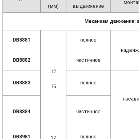
монта
(мм)
выдвижение
Механизм движения: s
DB8881
полное
надвиж
DB8882
частичное
12
-
DB8883
полное
16
насад
DB8884
частичное
DB8981
полное
12