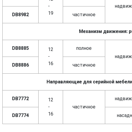
-
надвиж
19
DB8982
частичное
Механизм движения: p
DB8885
полное
12
-
надвиж
16
DB8886
частичное
Направляющие для серийной мебел
DB7772
надвиж
12
-
частичное
16
DB7774
насад