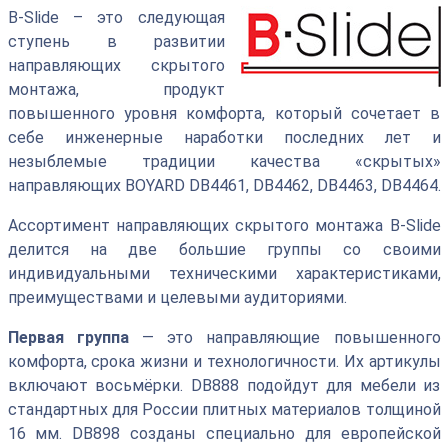
B-Slide – это следующая
ступень в развитии
направляющих скрытого
монтажа, продукт
повышенного уровня комфорта, который сочетает в
себе инженерные наработки последних лет и
незыблемые традиции качества «скрытых»
направляющих BOYARD DB4461, DB4462, DB4463, DB4464.
Ассортимент направляющих скрытого монтажа B-Slide
делится на две большие группы со своими
индивидуальными техническими характеристиками,
преимуществами и целевыми аудиториями.
Первая группа
— это направляющие повышенного
комфорта, срока жизни и технологичности. Их артикулы
включают восьмёрки. DB888 подойдут для мебели из
стандартных для России плитных материалов толщиной
16 мм. DB898 созданы специально для европейской