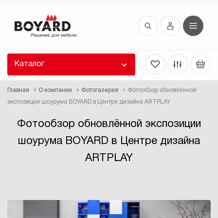
Восстановление пароля
 забыли пароль, введите E-Mail. Контрольная
 для смены пароля, а также ваши регистрационные
 будут высланы вам по E-Mail.
Каталог
ть ссылку для восстановления
Главная
О компании
Фотогалерея
Фотообзор обновлённой
экспозиции шоурума BOYARD в Центре дизайна ARTPLAY
Фотообзор обновлённой экспозиции
шоурума BOYARD в Центре дизайна
ARTPLAY
Выслать