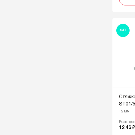
ХИТ
Стяжк
ST01/5
12 мм
Розн. це
12,46 