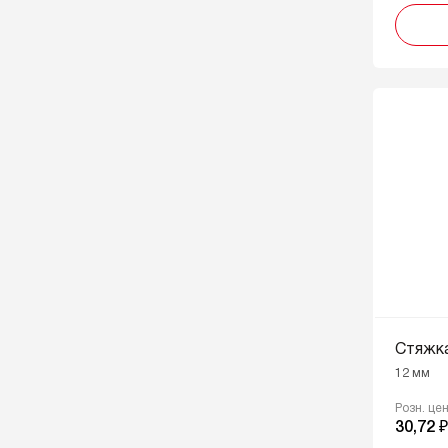
Стяжка
12 мм
Розн. це
30,72 