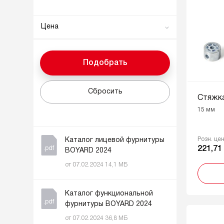
Цена
0
222
Подобрать
От
До
Сбросить
Стяжка
15 мм
Розн. це
Каталог лицевой фурнитуры
.pdf
221,71
BOYARD 2024
от 07.02.2024 14,1 МБ
Каталог функциональной
.pdf
фурнитуры BOYARD 2024
от 07.02.2024 36,8 МБ