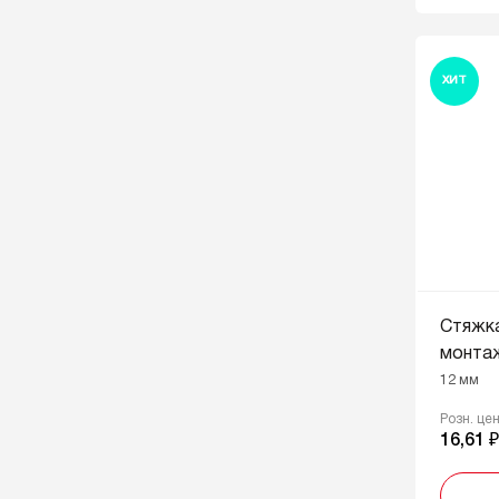
ХИТ
Стяжк
монтаж
12 мм
Розн. це
16,61 