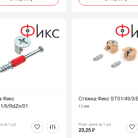
а Фикс
Стяжка Фикс ST01/49/3/
1/6/RdZn/01
12 мм
на за 1 шт
Розн. цена за 1 шт
₽
23,25 ₽