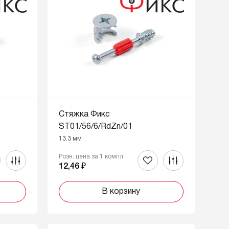
Стяжка Фикс
ST01/56/6/RdZn/01
13.3 мм
Розн. цена за 1 компл
12,46 ₽
В корзину