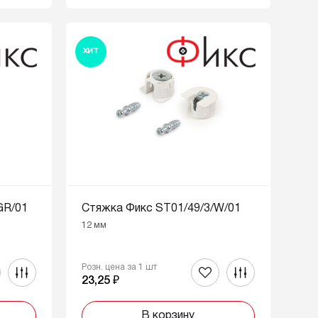
ХИТ
GR/01
Стяжка Фикс ST01/49/3/W/01
12 мм
Розн. цена за 1 шт
23,25 ₽
В корзину