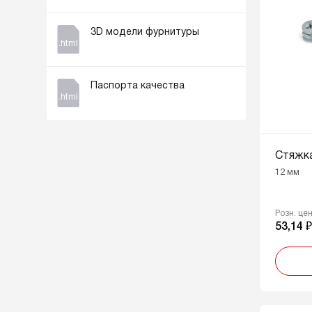
3D модели фурнитуры
.html
Паспорта качества
.html
Стяжка
12 мм
Розн. це
53,14 