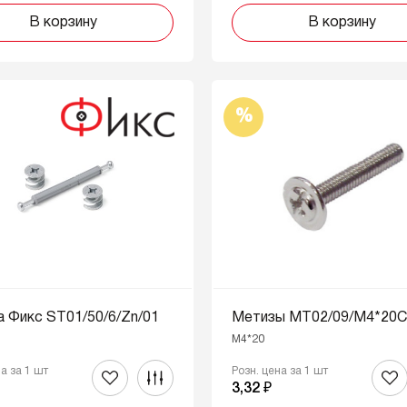
В корзину
В корзину
%
 Фикс ST01/50/6/Zn/01
Метизы MT02/09/M4*20C
M4*20
на за 1 шт
Розн. цена за 1 шт
₽
3,32 ₽