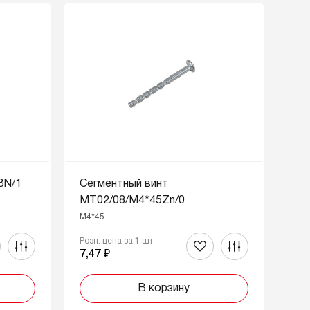
BN/1
Сегментный винт
MT02/08/M4*45Zn/0
M4*45
Розн. цена за 1 шт
7,47 ₽
В корзину