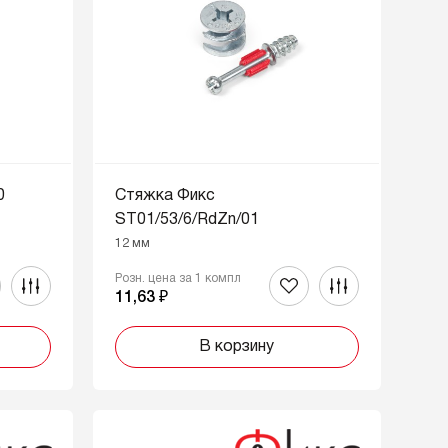
0
Стяжка Фикс
ST01/53/6/RdZn/01
12 мм
Розн. цена за 1 компл
11,63 ₽
В корзину