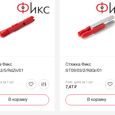
а Фикс
Стяжка Фикс
2/5/RdZn/01
ST09/03/2/RdGr/01
на за 1 шт
Розн. цена за 1 шт
₽
7,47 ₽
В корзину
В корзину