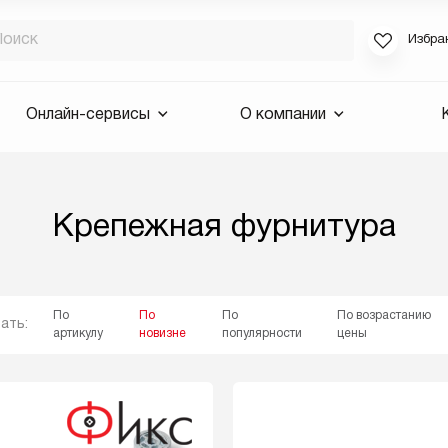
Избра
Если вы за
Онлайн-сервисы
О компании
для смены 
будут высла
Выслать 
Крепежная фурнитура
E-mail
По
По
По
По возрастанию
ать:
артикулу
новизне
популярности
цены