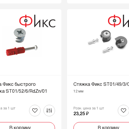
а Фикс быстрого
Стяжка Фикс ST01/49/3/
а ST01/52/6/RdZn/01
12 мм
на за 1 шт
Розн. цена за 1 шт
₽
23,25 ₽
В корзину
В корзину