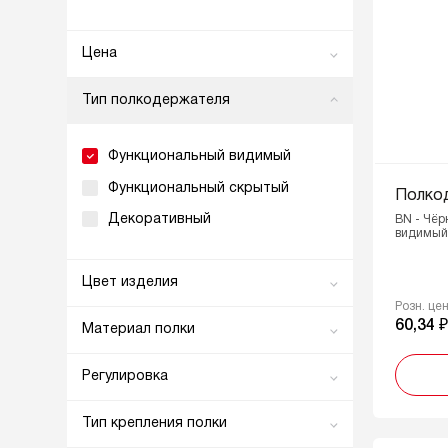
Цена
0
3873
Тип полкодержателя
От
До
Функциональный видимый
Функциональный скрытый
Полко
Декоративный
BN - Чёр
видимый 
Цвет изделия
Розн. це
BL - Матовый чёрный
60,34 
Материал полки
BN - Чёрный никель
Стекло
Регулировка
BR - Коричневый
Плитные материалы
Есть
GR - Серый
Тип крепления полки
Нет
Ni - Никель