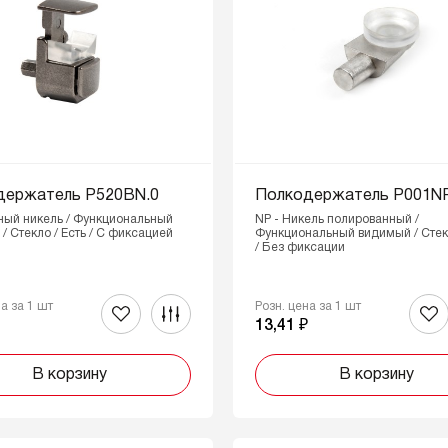
держатель P520BN.0
Полкодержатель P001NP
ный никель / Функциональный
NP - Никель полированный /
/ Стекло / Есть / С фиксацией
Функциональный видимый / Стек
/ Без фиксации
на за 1 шт
Розн. цена за 1 шт
₽
13,41 ₽
В корзину
В корзину