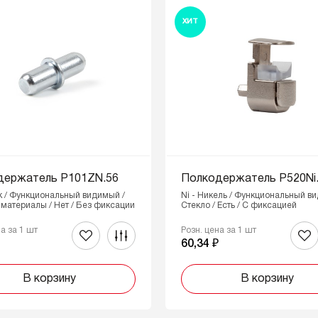
ХИТ
держатель P101ZN.56
Полкодержатель P520Ni
к / Функциональный видимый /
Ni - Никель / Функциональный в
материалы / Нет / Без фиксации
Стекло / Есть / С фиксацией
на за 1 шт
Розн. цена за 1 шт
60,34 ₽
В корзину
В корзину