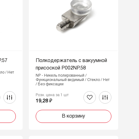
.57
Полкодержатель с вакуумной
присоской P002NP.58
ло / Нет
NP - Никель полированный /
Функциональный видимый / Стекло / Нет
/ Без фиксации
Розн. цена за 1 шт
19,28 ₽
В корзину