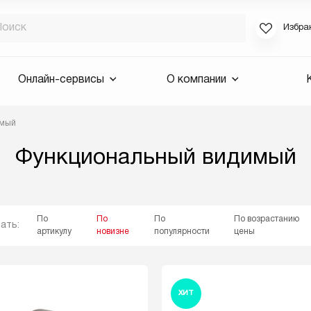
Избра
Если вы за
Онлайн-сервисы
О компании
для смены 
будут высла
имый
Выслать 
Функциональный видимый
E-mail
По
По
По
По возрастанию
ать:
артикулу
новизне
популярности
цены
ХИТ