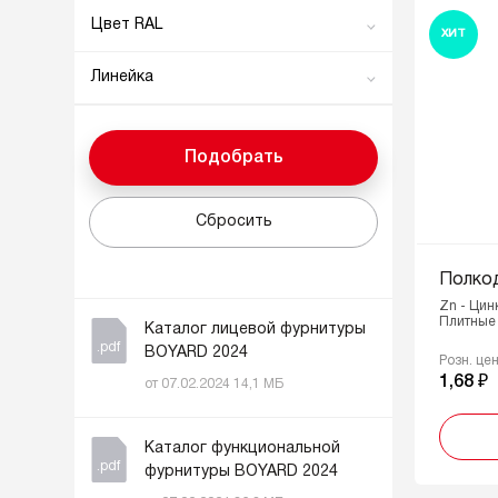
С фиксацией
Цвет RAL
NP - Никель полированный
ХИТ
Без фиксации
RAL7046 Telegray
W - Белый
Линейка
Врезной
RAL9003 Signal white
Zn - Цинк
АрТЛЕТ
RAL9005 Jet Black
Подобрать
Сбросить
Полко
Zn - Цин
Плитные 
Каталог лицевой фурнитуры
.pdf
BOYARD 2024
Розн. це
1,68 ₽
от 07.02.2024 14,1 МБ
Каталог функциональной
.pdf
фурнитуры BOYARD 2024