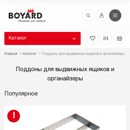
Восстановление пароля
 забыли пароль, введите E-Mail. Контрольная
 для смены пароля, а также ваши регистрационные
 будут высланы вам по E-Mail.
Каталог
ть ссылку для восстановления
Главная
Каталог
Поддоны для выдвижных ящиков и органайзеры
Поддоны для выдвижных ящиков и
органайзеры
Популярное
Выслать
!