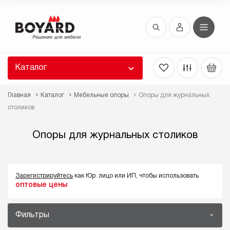
Восстановление пароля
 забыли пароль, введите E-Mail. Контрольная
 для смены пароля, а также ваши регистрационные
 будут высланы вам по E-Mail.
Каталог
ть ссылку для восстановления
Главная
Каталог
Мебельные опоры
Опоры для журнальных
столиков
Опоры для журнальных столиков
Зарегистрируйтесь
как Юр. лицо или ИП, чтобы использовать
Выслать
оптовые цены
Фильтры