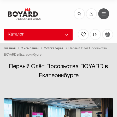
Восстановление пароля
 забыли пароль, введите E-Mail. Контрольная
 для смены пароля, а также ваши регистрационные
 будут высланы вам по E-Mail.
Каталог
ть ссылку для восстановления
Главная
О компании
Фотогалерея
Первый Слёт Посольства
BOYARD в Екатеринбурге
Первый Слёт Посольства BOYARD в
Екатеринбурге
Выслать