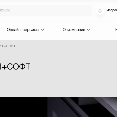
Избра
Если вы за
Онлайн-сервисы
О компании
для смены 
будут высла
ПУШ+СОФТ
Выслать 
E-mail
Ш+СОФТ