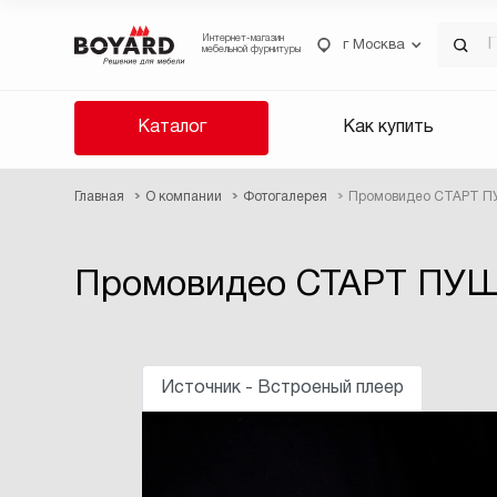
Интернет-магазин
г Москва
мебельной фурнитуры
Каталог
Как купить
Главная
О компании
Фотогалерея
Промовидео СТАРТ 
Промовидео СТАРТ ПУ
Источник - Встроеный плеер