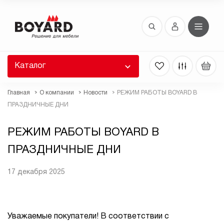
Восстановление пароля
 забыли пароль, введите E-Mail. Контрольная
 для смены пароля, а также ваши регистрационные
 будут высланы вам по E-Mail.
Каталог
ть ссылку для восстановления
Главная
О компании
Новости
РЕЖИМ РАБОТЫ BOYARD В
ПРАЗДНИЧНЫЕ ДНИ
РЕЖИМ РАБОТЫ BOYARD В
ПРАЗДНИЧНЫЕ ДНИ
17 декабря 2025
Выслать
Уважаемые покупатели! В соответствии с