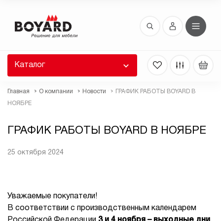
Восстановление пароля
 забыли пароль, введите E-Mail. Контрольная
 для смены пароля, а также ваши регистрационные
 будут высланы вам по E-Mail.
Каталог
ть ссылку для восстановления
Главная
О компании
Новости
ГРАФИК РАБОТЫ BOYARD В
НОЯБРЕ
ГРАФИК РАБОТЫ BOYARD В НОЯБРЕ
25 октября 2024
Выслать
Уважаемые покупатели!
В соответствии с производственным календарем
Российской Федерации
3 и 4 ноября – выходные дни