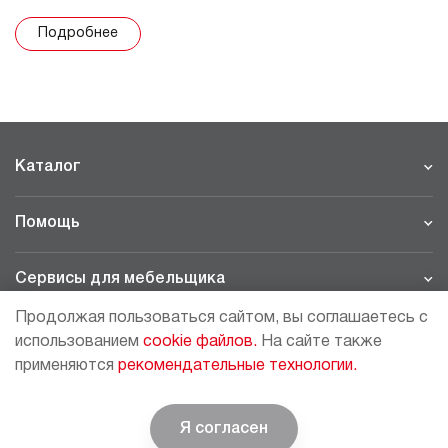
Подробнее
Каталог
Помощь
Сервисы для мебельщика
Продолжая пользоваться сайтом, вы соглашаетесь с
Филиалы
использованием
cookie файлов.
На сайте также
применяются
рекомендательные технологии.
МОСКВА - ШОУРУМ/СКЛАД
рп Томилино, 23-й км. Новорязанского шоссе, 21,
СК
ВИАТИС, 2 этаж
Я согласен
© BOYARD | Решение для мебели
+7 (495) 64-05-225
moscow@boyard.biz