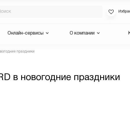
Избра
Если вы за
Онлайн-сервисы
О компании
для смены 
будут высла
овогодние праздники
Выслать 
E-mail
D в новогодние праздники