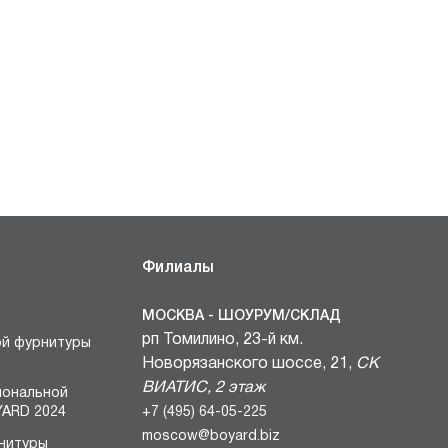
Филиалы
МОСКВА - ШОУРУМ/СКЛАД
рп Томилино, 23-й км.
ой фурнитуры
Новорязанского шоссе, 21,
СК
ВИАТИС, 2 этаж
иональной
+7 (495) 64-05-225
ARD 2024
moscow@boyard.biz
нитуры