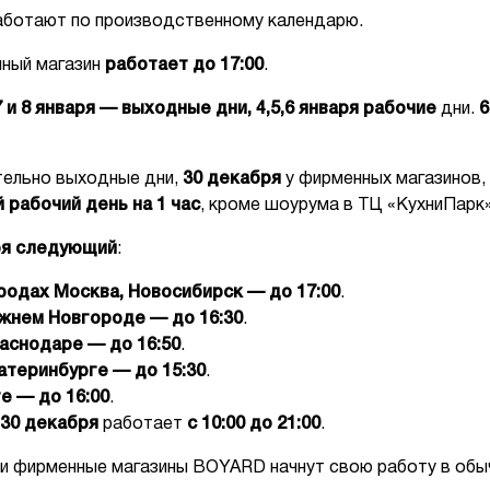
ботают по производственному календарю.
ный магазин
работает до 17:00
.
 и 8 января — выходные дни, 4,5,6 января рабочие
дни.
6
ельно выходные дни,
30 декабря
у фирменных магазинов,
рабочий день на 1 час
, кроме шоурума в ТЦ «КухниПарк»
ря следующий
:
родах Москва, Новосибирск — до 17:00
.
ижнем Новгороде — до 16:30
.
аснодаре — до 16:50
.
атеринбурге — до 15:30
.
е — до 16:00
.
 30 декабря
работает
с 10:00 до 21:00
.
ы и фирменные магазины BOYARD начнут свою работу в об