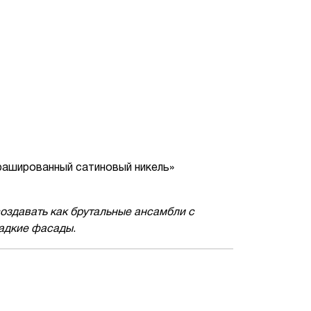
рашированный сатиновый никель»
создавать как брутальные ансамбли с
ладкие фасады
.