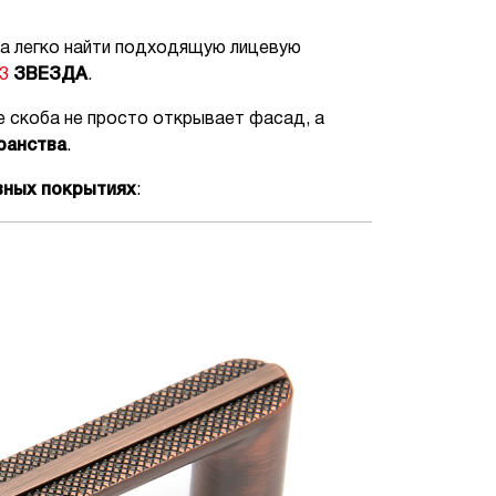
ма легко найти подходящую лицевую
3
ЗВЕЗДА
.
е скоба не просто открывает фасад, а
ранства
.
вных покрытиях
: