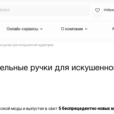
Избра
Если вы за
Онлайн-сервисы
О компании
для смены 
будут высла
е ручки для искушенной аудитории
Выслать 
E-mail
ельные ручки для искушенно
окой моды и выпустил в свет
5 беспрецедентно новых м