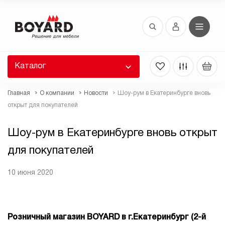
Восстановление пароля
 забыли пароль, введите E-Mail. Контрольная
 для смены пароля, а также ваши регистрационные
 будут высланы вам по E-Mail.
Каталог
ть ссылку для восстановления
Главная
О компании
Новости
Шоу-рум в Екатеринбурге вновь
открыт для покупателей
Шоу-рум в Екатеринбурге вновь открыт
для покупателей
10 июня 2020
Выслать
Розничный магазин BOYARD в г.Екатеринбург (2-й