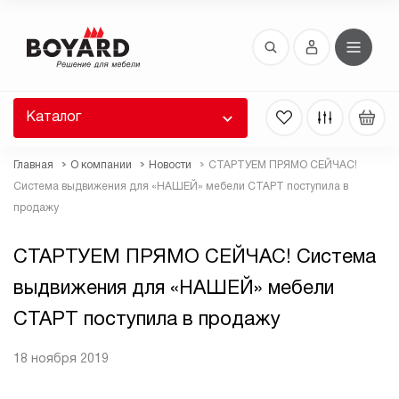
Восстановление пароля
 забыли пароль, введите E-Mail. Контрольная
 для смены пароля, а также ваши регистрационные
 будут высланы вам по E-Mail.
Каталог
ть ссылку для восстановления
Главная
О компании
Новости
СТАРТУЕМ ПРЯМО СЕЙЧАС!
Система выдвижения для «НАШЕЙ» мебели СТАРТ поступила в
продажу
СТАРТУЕМ ПРЯМО СЕЙЧАС! Система
выдвижения для «НАШЕЙ» мебели
СТАРТ поступила в продажу
Выслать
18 ноября 2019