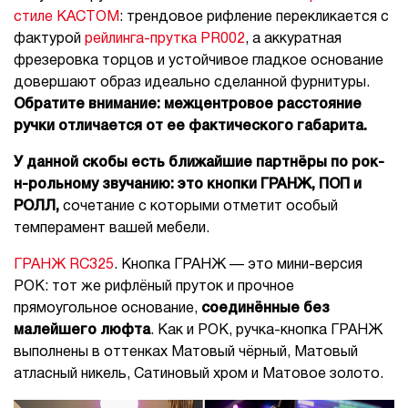
стиле КАСТОМ
: трендовое рифление перекликается с
фактурой
рейлинга-прутка PR002
, а аккуратная
фрезеровка торцов и устойчивое гладкое основание
довершают образ идеально сделанной фурнитуры.
Обратите внимание: межцентровое расстояние
ручки отличается от ее фактического габарита.
У данной скобы есть ближайшие партнёры по рок-
н-рольному звучанию: это кнопки ГРАНЖ, ПОП и
РОЛЛ,
сочетание с которыми отметит особый
темперамент вашей мебели.
ГРАНЖ RC325
. Кнопка ГРАНЖ — это мини-версия
РОК: тот же рифлёный пруток и прочное
прямоугольное основание,
соединённые без
малейшего люфта
. Как и РОК, ручка-кнопка ГРАНЖ
выполнены в оттенках Матовый чёрный, Матовый
атласный никель, Сатиновый хром и Матовое золото.