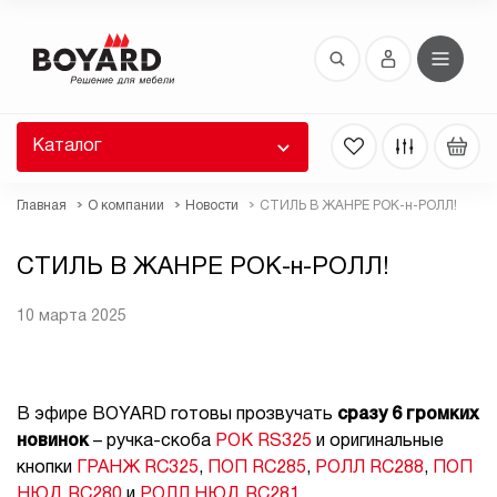
Восстановление пароля
 забыли пароль, введите E-Mail. Контрольная
 для смены пароля, а также ваши регистрационные
 будут высланы вам по E-Mail.
Каталог
ть ссылку для восстановления
Главная
О компании
Новости
СТИЛЬ В ЖАНРЕ РОК-н-РОЛЛ!
СТИЛЬ В ЖАНРЕ РОК-н-РОЛЛ!
10 марта 2025
Выслать
В эфире BOYARD готовы прозвучать
сразу 6 громких
новинок
– ручка-скоба
РОК RS325
и оригинальные
кнопки
ГРАНЖ RC325
,
ПОП RC285
,
РОЛЛ RC288
,
ПОП
НЮД RC280
и
РОЛЛ НЮД RC281
.