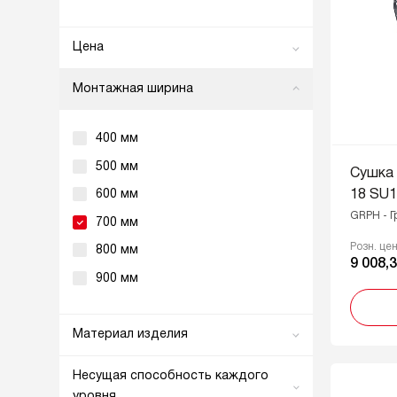
Цена
0
14963
Монтажная ширина
От
До
400 мм
500 мм
Сушка
600 мм
18 SU
GRPH - Г
700 мм
Розн. це
800 мм
9 008,3
900 мм
Материал изделия
Нержавеющая сталь
Несущая способность каждого
Сталь
уровня