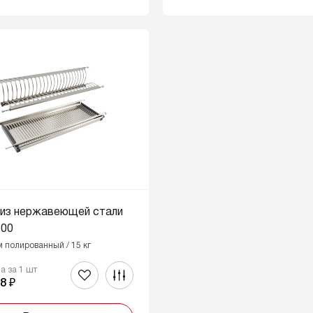
 из нержавеющей стали
700
м полированный / 15 кг
на за 1 шт
8 ₽