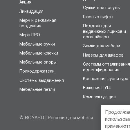
Акция
Сушки для посуды
Ликвидация
Газовые лифты
Мерч и рекламная
продукция
Поддоны для
выдвижных ящиков и
Мерч ПРО
органайзеры
Мебельные ручки
Замки для мебели
Мебельные крючки
Навесы для шкафов
Мебельные опоры
Системы отталкивани
и демпфирования
Полкодержатели
Крепежная фурнитура
Системы выдвижения
Решения ПУШ
Мебельные петли
Комплектующие
Продолжая
© BOYARD | Решение для мебели
использов
применяют