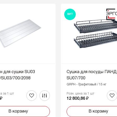
ХИТ
н для сушки SU03
Сушка для посуды ПАН
/SU03/700/2098
SU07/700
GRPH - Графитовый / 15 кг
на за 1 шт
Розн. цена за 1 шт
 ₽
12 800,86 ₽
В корзину
В корзину