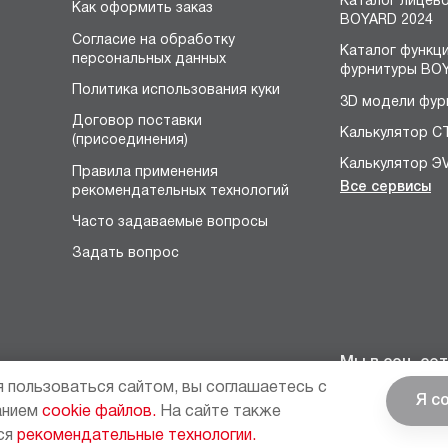
Каталог лицев
Как оформить заказ
BOYARD 2024
Согласие на обработку
Каталог функц
персональных данных
фурнитуры BOY
Политика использования куки
3D модели фур
Договор поставки
Калькулятор С
(присоединения)
Калькулятор Э
Правила применения
Все сервисы
рекомендательных технологий
Конструктор 
я
Часто задаваемые вопросы
Расчёт устано
размеров петл
Задать вопрос
Конфигуратор 
НЕО
Конструктор р
Конфигуратор 
Мы в соц. сет
петель
 пользоваться сайтом, вы соглашаетесь с
Я с
Калькулятор в
анием
cookie файлов.
На сайте также
мебельных фа
ся
рекомендательные технологии.