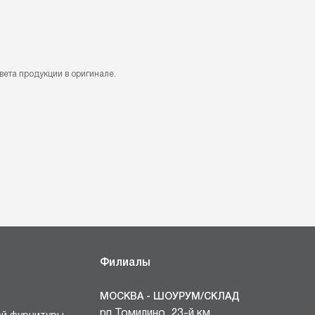
вета продукции в оригинале.
Филиалы
МОСКВА - ШОУРУМ/СКЛАД
рп Томилино, 23-й км.