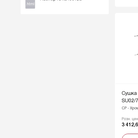
.html
Сушка
SU02/
CP - Хро
Розн. це
3 412,6