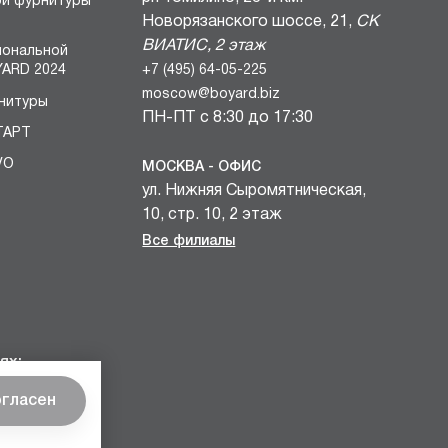
ой фурнитуры
Новорязанского шоссе, 21,
СК
ВИАТИС, 2 этаж
иональной
+7 (495) 64-05-225
ARD 2024
moscow@boyard.biz
нитуры
ПН-ПТ с 8:30 до 17:30
ТАРТ
VO
МОСКВА - ОФИС
ул. Нижняя Сыромятническая,
БЛОКИ
10, стр. 10, 2 этаж
вочных
+7 (495) 64-05-225
Все филиалы
и
moscow@boyard.biz
комплектов
ПН-ПТ с 9:00 до 18:00
учек КАСТОМ
САНКТ-ПЕТЕРБУРГ - ШОУРУМ
мебельных
проспект Металлистов, 7,
ях:
«Бизнес Пространство ЛУЧ»
огласен
+7 (812) 67-97-995
spb@boyard.biz
еса
садов
ПН-ПТ с 8:00 до 17:00