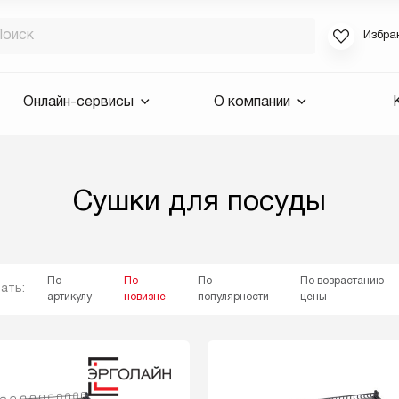
Избра
Если вы за
Онлайн-сервисы
О компании
для смены 
будут высла
Выслать 
Сушки для посуды
E-mail
По
По
По
По возрастанию
ать:
артикулу
новизне
популярности
цены