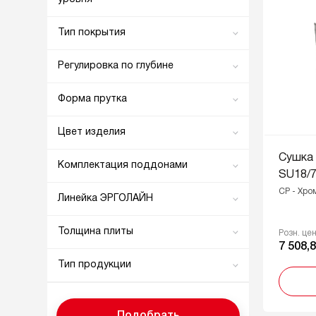
10 кг
Тип покрытия
12 кг
Гальваническое
Регулировка по глубине
15 кг
Нанопокрытие
Есть
Форма прутка
Нет
Круглая
Цвет изделия
Плоская
CP - Хром полированный
Сушка
Комплектация поддонами
SU18/
GRPH - Графитовый
1 поддон в комплекте
CP - Хро
Линейка ЭРГОЛАЙН
Прозрачный
2 поддона в комплекте
НОРМА
Толщина плиты
Розн. це
ЭСТЕТИКА
7 508,8
16 мм
Тип продукции
18 мм
Комплектующие
Основная продукция
Подобрать