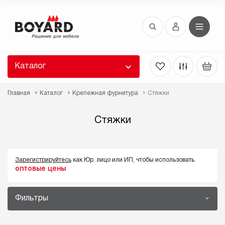
Восстановление пароля
 забыли пароль, введите E-Mail. Контрольная
 для смены пароля, а также ваши регистрационные
 будут высланы вам по E-Mail.
Каталог
ть ссылку для восстановления
Главная
Каталог
Крепежная фурнитура
Стяжки
Стяжки
Зарегистрируйтесь
как Юр. лицо или ИП, чтобы использовать
оптовые цены
Выслать
Фильтры