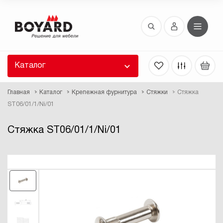
Восстановление пароля
 забыли пароль, введите E-Mail. Контрольная
 для смены пароля, а также ваши регистрационные
 будут высланы вам по E-Mail.
Каталог
ть ссылку для восстановления
Главная
Каталог
Крепежная фурнитура
Стяжки
Стяжка
ST06/01/1/Ni/01
Стяжка ST06/01/1/Ni/01
Выслать