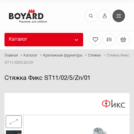
Восстановление пароля
 забыли пароль, введите E-Mail. Контрольная
 для смены пароля, а также ваши регистрационные
 будут высланы вам по E-Mail.
Каталог
ть ссылку для восстановления
Главная
Каталог
Крепежная фурнитура
Стяжки
Стяжка Фикс
ST11/02/5/Zn/01
Стяжка Фикс ST11/02/5/Zn/01
Выслать