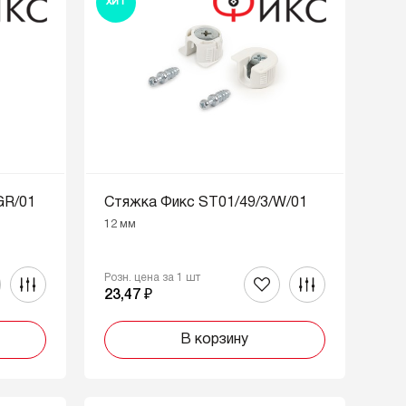
ХИТ
GR/01
Стяжка Фикс ST01/49/3/W/01
12 мм
Розн. цена за 1 шт
23,47 ₽
В корзину