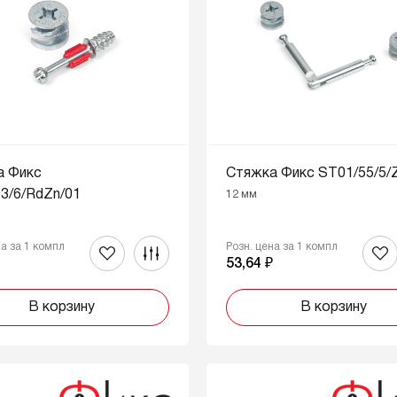
а Фикс
Стяжка Фикс ST01/55/5/
3/6/RdZn/01
12 мм
на за 1 компл
Розн. цена за 1 компл
₽
53,64 ₽
В корзину
В корзину