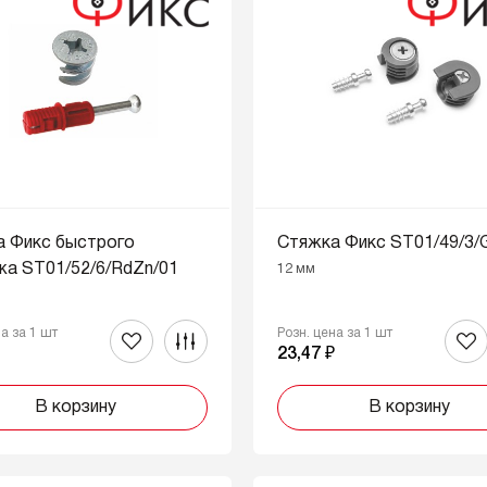
а Фикс быстрого
Стяжка Фикс ST01/49/3/
а ST01/52/6/RdZn/01
12 мм
на за 1 шт
Розн. цена за 1 шт
₽
23,47 ₽
В корзину
В корзину