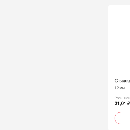
Стяжка
12 мм
Розн. це
31,01 