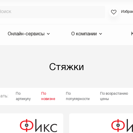
Избра
Если вы за
Онлайн-сервисы
О компании
для смены 
будут высла
Выслать 
Стяжки
E-mail
По
По
По
По возрастанию
ать:
артикулу
новизне
популярности
цены