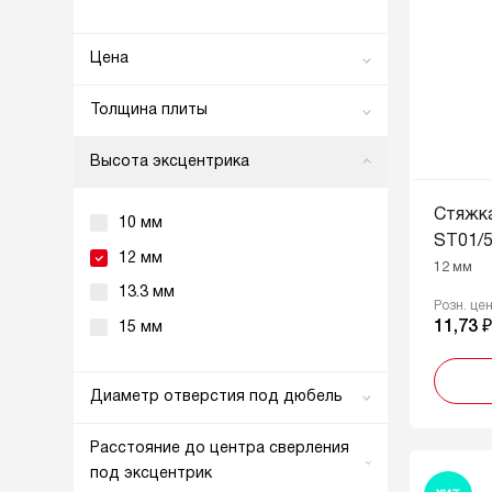
Цена
0
224
Толщина плиты
От
До
от 12 мм
Высота эксцентрика
от 16 мм
Стяжк
от 18 мм
10 мм
ST01/5
12 мм
12 мм
13.3 мм
Розн. це
11,73 
15 мм
Диаметр отверстия под дюбель
5 мм
Расстояние до центра сверления
7 мм
под эксцентрик