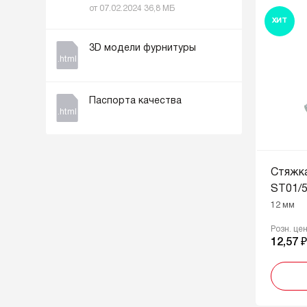
от 07.02.2024 36,8 МБ
ХИТ
3D модели фурнитуры
.html
Паспорта качества
.html
Стяжк
ST01/5
12 мм
Розн. це
12,57 