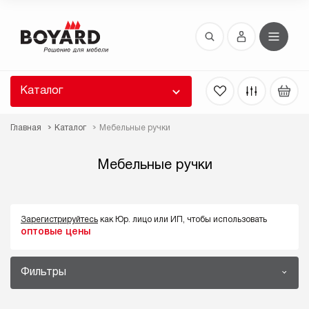
Восстановление пароля
 забыли пароль, введите E-Mail. Контрольная
 для смены пароля, а также ваши регистрационные
 будут высланы вам по E-Mail.
Каталог
ть ссылку для восстановления
Главная
Каталог
Мебельные ручки
Мебельные ручки
Зарегистрируйтесь
как Юр. лицо или ИП, чтобы использовать
оптовые цены
Выслать
Фильтры