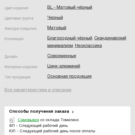
BL - Матовый чёрный
Цвет изделия
Черный
Цветовая группа
Матовый
Фактура покрытия
Благородный чёрный
,
Скандинавский
Коллекция
минимализм
,
Неоклассика
Современные
Дизайн
Цинк-алюминий
Материал изделия
Основная продукция
Тип продукции
Все характеристики и описание
Способы получения заказа
Самовывоз
со склада Томилино
ФЛ - Следующий рабочий день
ЮЛ - Следующий рабочий день после оплаты