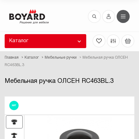
Восстановление пароля
 забыли пароль, введите E-Mail. Контрольная
 для смены пароля, а также ваши регистрационные
 будут высланы вам по E-Mail.
Каталог
ть ссылку для восстановления
Главная
Каталог
Мебельные ручки
Мебельная ручка ОЛСЕН
RC463BL.3
Мебельная ручка ОЛСЕН RC463BL.3
ХИТ
Выслать