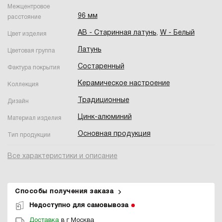
Межцентровое
96 мм
расстояние
AB - Старинная латунь
,
W - Белый
Цвет изделия
Латунь
Цветовая группа
Состаренный
Фактура покрытия
Керамическое настроение
Коллекция
Традиционные
Дизайн
Цинк-алюминий
Материал изделия
Основная продукция
Тип продукции
Все характеристики и описание
Способы получения заказа
Недоступно для самовывоза
Доставка
в г Москва