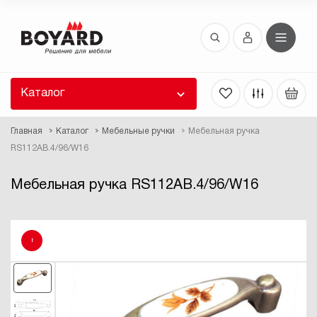
Восстановление пароля
 забыли пароль, введите E-Mail. Контрольная
 для смены пароля, а также ваши регистрационные
 будут высланы вам по E-Mail.
Каталог
ть ссылку для восстановления
Главная
Каталог
Мебельные ручки
Мебельная ручка
RS112AB.4/96/W16
Мебельная ручка RS112AB.4/96/W16
!
Выслать