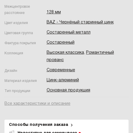
Межцентровое
128 мм
расстояние
BAZ - Чернёный старинный цинк
Цвет изделия
Состаренный металл
Цветовая группа
Состаренный
Фактура покрытия
Высокая классика
,
Романтичный
Коллекция
прованс
Современные
Дизайн
Цинк-алюминий
Материал изделия
Основная продукция
Тип продукции
Все характеристики и описание
Способы получения заказа