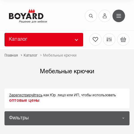
Восстановление пароля
 забыли пароль, введите E-Mail. Контрольная
 для смены пароля, а также ваши регистрационные
 будут высланы вам по E-Mail.
Каталог
ть ссылку для восстановления
Главная
Каталог
Мебельные крючки
Мебельные крючки
Зарегистрируйтесь
как Юр. лицо или ИП, чтобы использовать
оптовые цены
Выслать
Фильтры