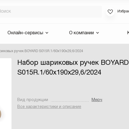
Избра
Если вы за
Онлайн-сервисы
О компании
для смены 
будут высла
иковых ручек BOYARD S015R.1/60x190x29,6/2024
Выслать 
Набор шариковых ручек BOYARD
E-mail
S015R.1/60x190x29,6/2024
Вид продукции
Мерч
Все характеристики и описание