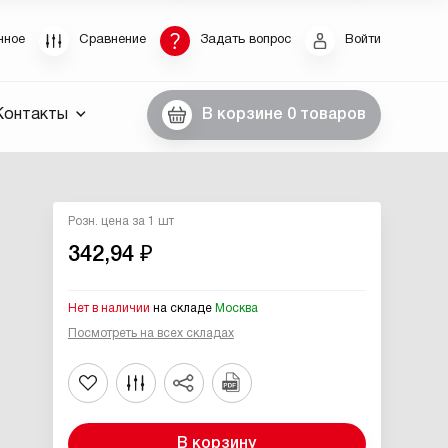
Восстановление пароля
нное
Сравнение
Задать вопрос
Войти
были пароль, введите E-Mail. Контрольная строка
Контакты
В корзине
0 товаров
пароля, а также ваши регистрационные данные,
ны вам по E-Mail.
ссылку для восстановления
Розн. цена за 1 шт
342,94 ₽
Нет в наличии
на складе
Москва
Посмотреть на всех складах
Выслать
В корзину