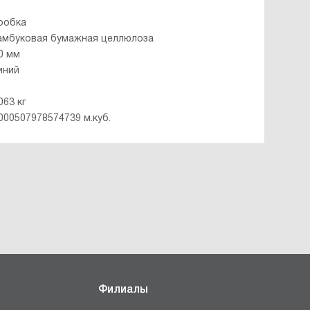
робка
амбуковая бумажная целлюлоза
.0 мм
иний
063 кг
.000507978574739 м.куб.
Филиалы