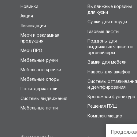
Новинки
Выдвижные корзины
для кухни
Акция
Сушки для посуды
Ликвидация
Газовые лифты
Мерч и рекламная
продукция
Поддоны для
выдвижных ящиков и
Мерч ПРО
органайзеры
Мебельные ручки
Замки для мебели
Мебельные крючки
Навесы для шкафов
Мебельные опоры
Системы отталкивани
и демпфирования
Полкодержатели
Крепежная фурнитура
Системы выдвижения
Решения ПУШ
Мебельные петли
Комплектующие
Продолжая