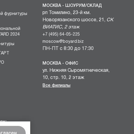
МОСКВА - ШОУРУМ/СКЛАД
рп Томилино, 23-й км.
ой фурнитуры
Новорязанского шоссе, 21,
СК
ВИАТИС, 2 этаж
иональной
+7 (495) 64-05-225
ARD 2024
moscow@boyard.biz
нитуры
ПН-ПТ с 8:30 до 17:30
ТАРТ
VO
МОСКВА - ОФИС
ул. Нижняя Сыромятническая,
БЛОКИ
10, стр. 10, 2 этаж
вочных
+7 (495) 64-05-225
Все филиалы
и
moscow@boyard.biz
комплектов
ПН-ПТ с 9:00 до 18:00
учек КАСТОМ
САНКТ-ПЕТЕРБУРГ - ШОУРУМ
мебельных
проспект Металлистов, 7,
ях:
«Бизнес Пространство ЛУЧ»
огласен