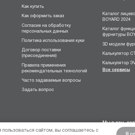
Как купить
Каталог лицев
Как оформить заказ
BOYARD 2024
Согласие на обработку
Каталог функц
персональных данных
фурнитуры BOY
Политика использования куки
3D модели фур
Договор поставки
Калькулятор С
(присоединения)
Калькулятор Э
Правила применения
Все сервисы
рекомендательных технологий
Конструктор 
я
Часто задаваемые вопросы
Расчёт устано
размеров петл
Задать вопрос
Конфигуратор 
НЕО
Конструктор р
Конфигуратор 
Мы в соц. сет
петель
 пользоваться сайтом, вы соглашаетесь с
Я с