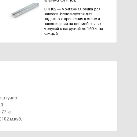
планка СНН02
CHH02 — монтажная рейка для
навесов. Используется для
надежного крепления к стене и
навешивания на неё мебельных
модулей с нагрузкой до 160 кг на
каждый.
оштучно
00
.77 кг
0102 м.куб.