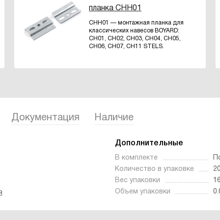
планка СНН01
СНН01 — монтажная планка для
классических навесов BOYARD:
СН01, СН02, СН03, СН04, СН05,
СН06, СН07, СН11 STELS.
Документация
Наличие
Дополнительные
В комплекте
П
Количество в упаковке
2
Вес упаковки
16
Объем упаковки
0.
я