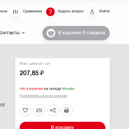
Восстановление пароля
нное
Сравнение
Задать вопрос
Войти
были пароль, введите E-Mail. Контрольная строка
Контакты
В корзине
0 товаров
пароля, а также ваши регистрационные данные,
ны вам по E-Mail.
ссылку для восстановления
Розн. цена за 1 шт
207,85 ₽
Нет в наличии
на складе
Москва
Посмотреть на всех складах
ция
Выслать
В корзину