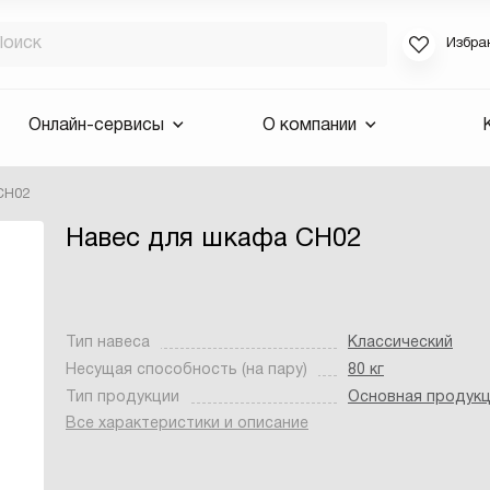
Избра
Если вы за
Онлайн-сервисы
О компании
для смены 
будут высла
CH02
Выслать 
Навес для шкафа CH02
E-mail
Тип навеса
Классический
Несущая способность (на пару)
80 кг
Тип продукции
Основная продук
Все характеристики и описание