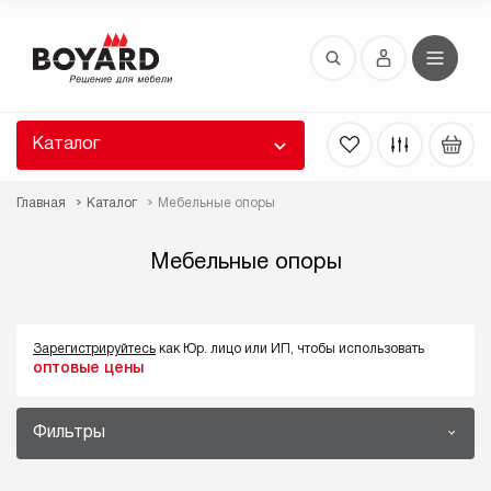
Восстановление пароля
 забыли пароль, введите E-Mail. Контрольная
 для смены пароля, а также ваши регистрационные
 будут высланы вам по E-Mail.
Каталог
ть ссылку для восстановления
Главная
Каталог
Мебельные опоры
Мебельные опоры
Зарегистрируйтесь
как Юр. лицо или ИП, чтобы использовать
оптовые цены
Выслать
Фильтры