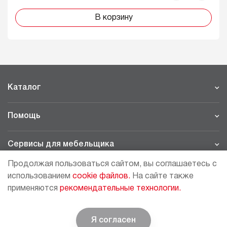
В корзину
Каталог
Помощь
Сервисы для мебельщика
Продолжая пользоваться сайтом, вы соглашаетесь с
Филиалы
использованием
cookie файлов.
На сайте также
применяются
рекомендательные технологии.
МОСКВА - ШОУРУМ/СКЛАД
рп Томилино, 23-й км. Новорязанского шоссе, 21,
СК
ВИАТИС, 2 этаж
Я согласен
© BOYARD | Решение для мебели