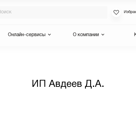
Избра
Если вы за
Онлайн-сервисы
О компании
для смены 
будут высла
Выслать 
E-mail
ИП Авдеев Д.А.