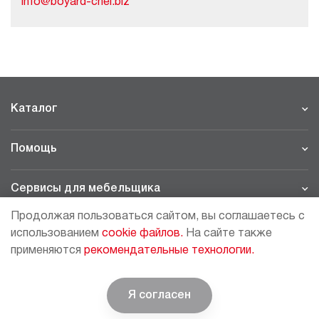
info@boyard-chel.biz
Каталог
Помощь
Сервисы для мебельщика
Продолжая пользоваться сайтом, вы соглашаетесь с
Филиалы
использованием
cookie файлов.
На сайте также
применяются
рекомендательные технологии.
МОСКВА - ШОУРУМ/СКЛАД
рп Томилино, 23-й км. Новорязанского шоссе, 21,
СК
ВИАТИС, 2 этаж
Я согласен
© BOYARD | Решение для мебели
+7 (495) 64-05-225
moscow@boyard.biz