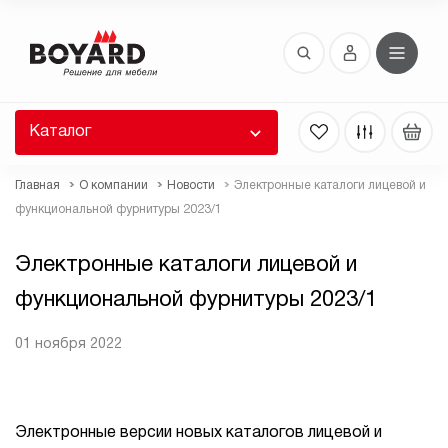
Восстановление пароля
 забыли пароль, введите E-Mail. Контрольная
 для смены пароля, а также ваши регистрационные
 будут высланы вам по E-Mail.
Каталог
ть ссылку для восстановления
Главная
О компании
Новости
Электронные каталоги лицевой и
функциональной фурнитуры 2023/1
Электронные каталоги лицевой и
функциональной фурнитуры 2023/1
01 ноября 2022
Выслать
Электронные версии новых каталогов лицевой и